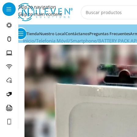
Skip to navigation
Skip to main content
Tienda
Nuestro Local
Contáctanos
Preguntas Frecuentes
Arm
Inicio
Telefonía Móvil
Smartphone
BATTERY PACK A