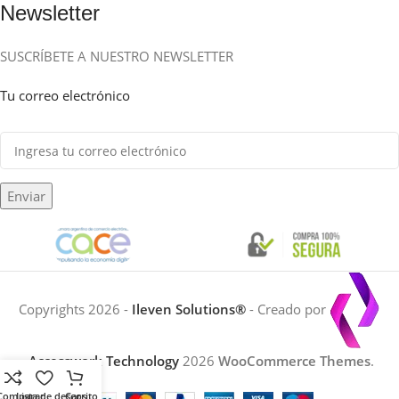
Newsletter
SUSCRÍBETE A NUESTRO NEWSLETTER
Tu correo electrónico
Enviar
Copyrights 2026 -
Ileven Solutions®
- Creado por
Accesswork Technology
2026
WooCommerce Themes
.
Comparar
Lista de deseos
Carrito