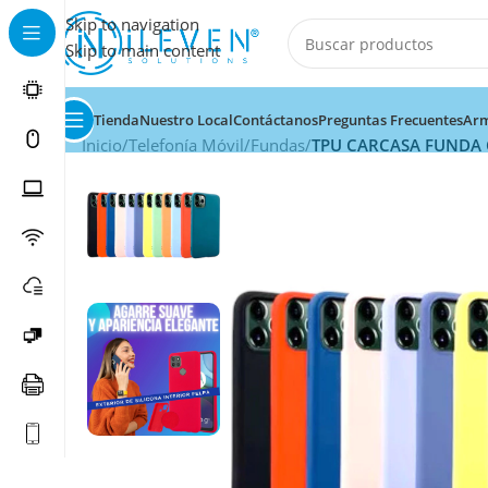
Skip to navigation
Skip to main content
Tienda
Nuestro Local
Contáctanos
Preguntas Frecuentes
Arm
Inicio
/
Telefonía Móvil
/
Fundas
/
TPU CARCASA FUNDA 